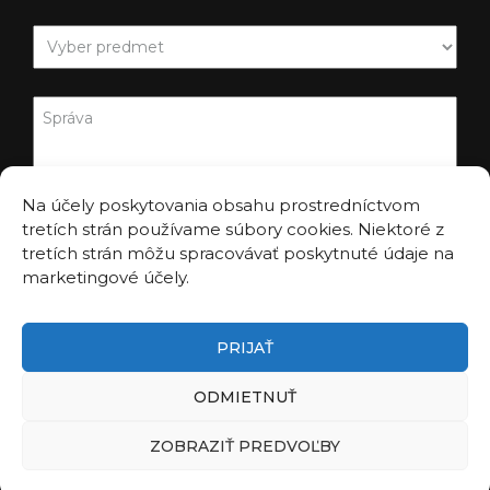
Na účely poskytovania obsahu prostredníctvom
tretích strán používame súbory cookies. Niektoré z
tretích strán môžu spracovávať poskytnuté údaje na
marketingové účely.
PRIJAŤ
ODMIETNUŤ
ZOBRAZIŤ PREDVOĽBY
©2026
Kreatívna veda
Zásady ochrany osobných údajov