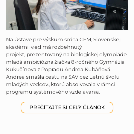
Na Ústave pre výskum srdca CEM, Slovenskej
akadémii vied má rozbehnutý
projekt, prezentovaný na biologickej olympiáde
mladá ambiciózna žiačka 8-ročného Gymnázia
Kukučínova z Popradu Andrea Kubáňová.
Andrea si našla cestu na SAV cez Letnú školu
mladých vedcov., ktorú absolvovala v rámci
programu systémového vzdelávania.
PREČÍTAJTE SI CELÝ ČLÁNOK