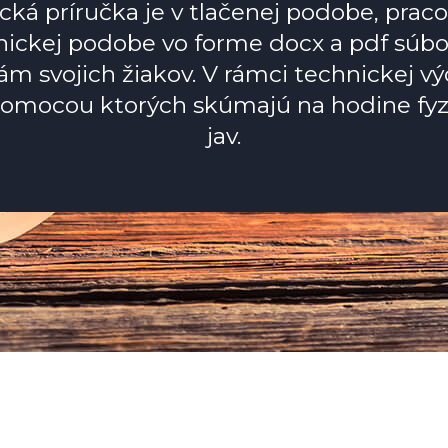
cká príručka je v tlačenej podobe, pracov
nickej podobe vo forme docx a pdf súbor
ám svojich žiakov. V rámci technickej vý
pomocou ktorých skúmajú na hodine fyzi
jav.