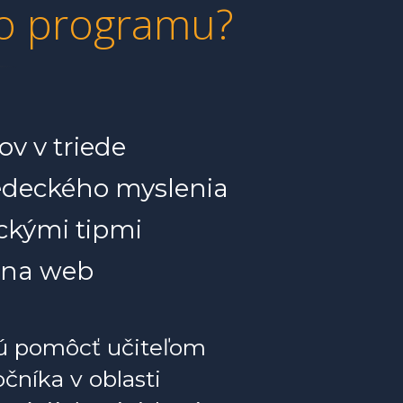
ho programu?
v v triede
vedeckého myslenia
ickými tipmi
é na web
jú pomôcť učiteľom
očníka v oblasti