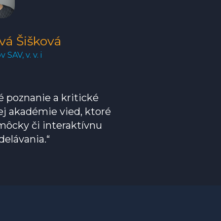
vá Šišková
SAV, v. v. i
poznanie a kritické
ej akadémie vied, ktoré
môcky či interaktívnu
delávania.“