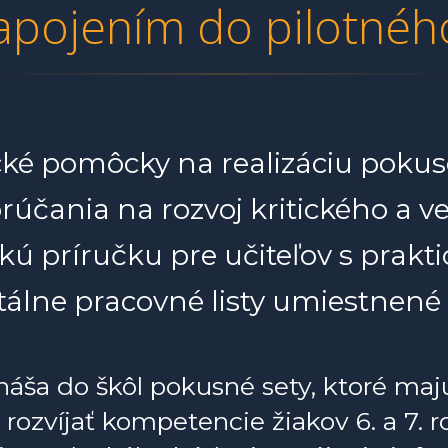
zapojením do pilotné
ké pomôcky na realizáciu pokuso
rúčania na rozvoj kritického a 
ú príručku pre učiteľov s prakt
tálne pracovné listy umiestnen
ináša do škôl pokusné sety, ktoré ma
 rozvíjať kompetencie žiakov 6. a 7. r