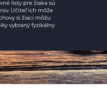
né listy pre žiaka sú
ov. Učiteľ ich môže
chovy si žiaci môžu
ky vybraný fyzikálny