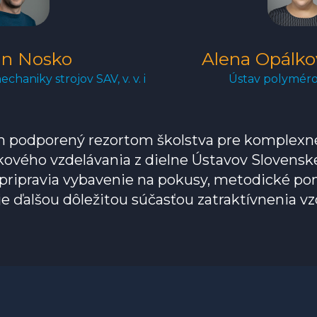
in Nosko
Alena Opálko
chaniky strojov SAV, v. v. i
Ústav polymérov 
 podporený rezortom školstva pre komplexné 
ového vzdelávania z dielne Ústavov Slovensk
v pripravia vybavenie na pokusy, metodické po
 je ďalšou dôležitou súčasťou zatraktívnenia vz