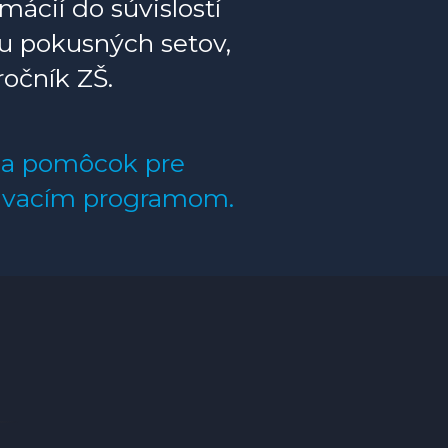
mácií do súvislostí
vu pokusných setov,
ročník ZŠ.
í a pomôcok pre
elávacím programom.