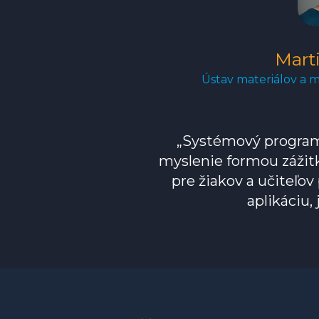
Mart
Ústav materiálov a me
„Systémový program
myslenie formou zážitk
pre žiakov a učiteľo
aplikáciu,