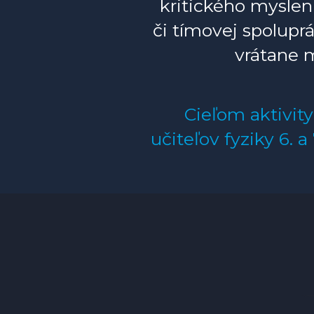
kritického mysleni
či tímovej spolupr
vrátane m
Cieľom aktivit
učiteľov fyziky 6.