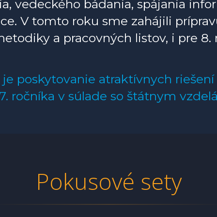
a, vedeckého bádania, spájania infor
áce. V tomto roku sme zahájili prípra
etodiky a pracovných listov, i pre 8. 
y je poskytovanie atraktívnych riešen
 a 7. ročníka v súlade so štátnym vzd
Pokusové sety